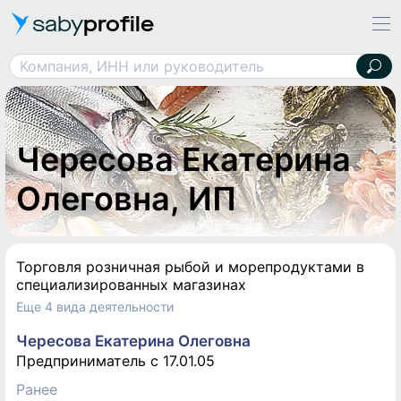
saby
profile
Чересова Екатерина Олеговна, ИП
Компания, ИНН или руководитель
Чересова Екатерина
Олеговна, ИП
Торговля розничная рыбой и морепродуктами в
специализированных магазинах
Еще 4 вида деятельности
Чересова Екатерина Олеговна
Предприниматель c 17.01.05
Ранее