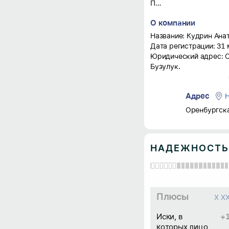
Предприниматель c 31.03.11
О компании
Название: Кудрин Ана
Дата регистрации: 31 
Юридический адрес: Ор
Бузулук.
Реквизиты:
- ИНН: 560306908377;
Адрес
Н
- ОГРНИП: 3115658090
- ОКПО: 0177594578.
Оренбургская
Предприниматель: Ку
Александрович.
Основной вид деятельн
НАДЕЖНОСТЬ
Деятельность прочего
пассажирского трансп
Статус: не действует н
Плюсы
X X
Иски, в
+
которых лицо