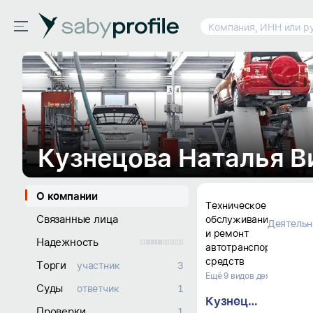
Компания, ИНН или р
О компании
Техническое 
Связанные лица
обслуживание 
Деятельн
и ремонт 
Надежность
автотранспортных 
средств
Торги
участник
3
Ещё 9 видов деятельности
Суды
ответчик
1
Кузнецова Наталья Викторовна
Проверки
1