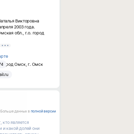
Наталья Викторовна
апреля 2003 года.
ская обл., г.о. город
арте
00223;
. город Омск, г. Омск
74
знецова Наталья
il.ru
ости по ОКВЭД: 45.20 -
ание и ремонт
дств.
тели:
Больше данных в
полной версии
Управление по Охране
, кто является
аб.101).
 и какой долей они