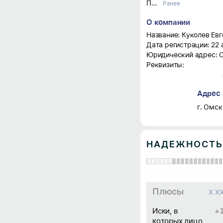
Предприниматель c 22.04.02
Ранее
О компании
Название: Куколев Ев
Дата регистрации: 22 
Юридический адрес: Ом
Реквизиты:
- ИНН: 550105275270;
- ОГРНИП: 3045501225
Адрес
- ОКПО: 0134347153.
Предприниматель: Кук
г. Омск
Александрович.
Основной вид деятельн
Деятельность прочего
НАДЕЖНОСТЬ
пассажирского трансп
Статус: не действует н
Плюсы
X X
Иски, в
+
которых лицо