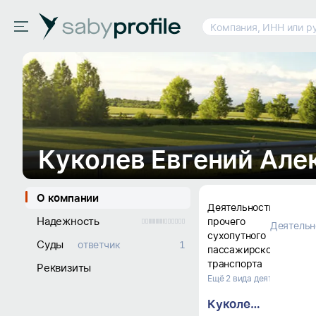
Компания, ИНН или р
О компании
Деятельность 
Надежность
прочего 
Деятельн
сухопутного 
Суды
ответчик
1
пассажирского 
транспорта
Реквизиты
Ещё 2 вида деятельности
Куколев Евгений Александрович