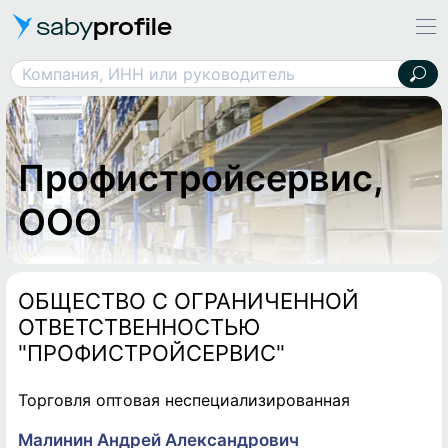
saby
profile
Профистройсервис, ООО
Компания, ИНН или руководитель
Профистройсервис,
ООО
ОБЩЕСТВО С ОГРАНИЧЕННОЙ
ОТВЕТСТВЕННОСТЬЮ
"ПРОФИСТРОЙСЕРВИС"
Торговля оптовая неспециализированная
Малинин Андрей Александрович