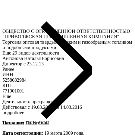
ОБЩЕСТВО С ОГРАНИЧЕННОЙ ОТВЕТСТВЕННОСТЬЮ
"ПРИВОЛЖСКАЯ ПРОМЫШЛЕННАЯ КОМПАНИЯ"
Торговля оптовая твердым, жидким и газообразным топливом
и подобными продуктами
Еще 29 видов деятельности
Антонова Наталья Борисовна
Директор c 23.12.13
Ранее
ИНН
5258082984
КПП
771901001
Еще
Деятельность прекращена
Действовал с 19.03.2009 по 14.03.2016
подробнее
Топливо и Энергетика
Название:
ППК, ООО
Дата регистрации:
19 марта 2009 года.