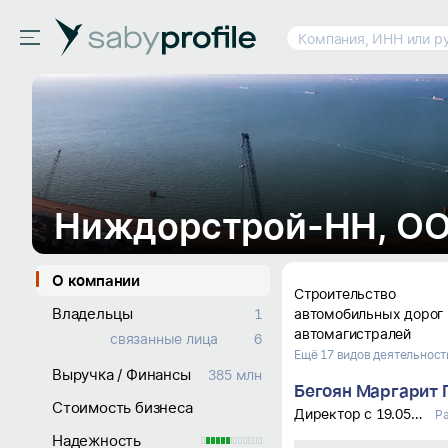
Компания, ИНН или р
Ниждорстрой-НН, О
О компании
Строительство 
Владельцы
1
автомобильных дорог 
автомагистралей
связанные лица
6
Ещё 17 видов деятельност
Выручка / Финансы
385 млн
Стоимость бизнеса
Директор c 19.05.23
Р
Надежность