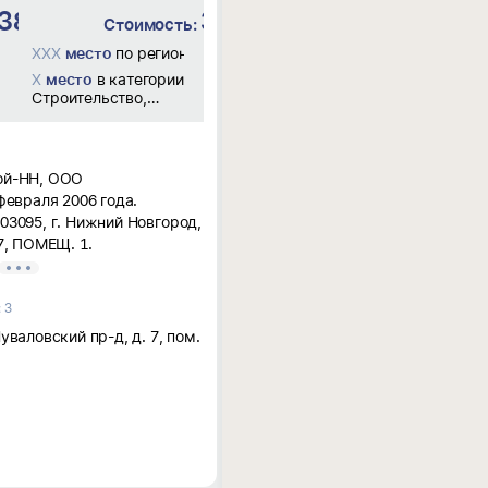
385.9 млн
₽
397.8 млн
₽
Стоимость:
ону Нижегородская обл
XXX
место
по региону Нижегородская обл
X
место
в категории
Строительство,
ремонт и
обслуживание
дорог, мостов,
тоннелей,
ой-НН, ООО
аэродромов и ЖД
февраля 2006 года.
путей
03095, г. Нижний Новгород,
7, ПОМЕЩ. 1.
 3
;
уваловский пр-д, д. 7, пом.
гарит Гургеновна.
ости по ОКВЭД: 42.11 -
бильных дорог и
тели: