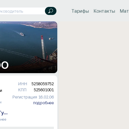
Тарифы
Контакты
Мат
уководитель
ОО
ИНН
5258059752
КПП
525601001
и 
Регистрация 16.02.06
и
подробнее
Бегоян Маргарит Гургеновна
анее