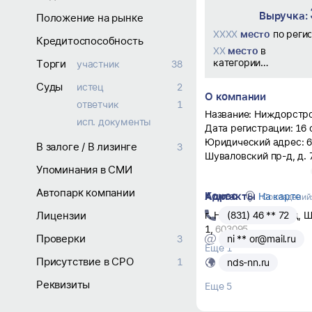
Выручка:
Положение на рынке
XXXX
место
по реги
Кредитоспособность
XX
место
в
категории
Торги
участник
38
Строительство,
Суды
ремонт и
истец
2
О компании
обслуживание
ответчик
1
дорог, мостов,
Название: Ниждорстр
исп. документы
тоннелей,
Дата регистрации: 16 
аэродромов и ЖД
Юридический адрес: 6
путей
В залоге / В лизинге
3
Шуваловский пр-д, д. 
Упоминания в СМИ
Реквизиты:
- ИНН: 5258059752;
Автопарк компании
Контакты
Адрес
На карте
- КПП: 525601001;
Совпадений:
- ОГРН: 1065258006120
Лицензии
г. Нижний Новгород, Ш
(831) 46 ** 72
- ОКПО: 93746933.
1
,
603095
Проверки
3
ni ** or@mail.ru
Директор: Бегоян Мар
Еще 1
Основной вид деятельн
Присутствие в СРО
1
nds-nn.ru
Строительство автомо
автомагистралей.
Реквизиты
Еще 5
Операционные показа
- участие в торгах: 38;