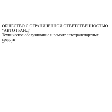
ОБЩЕСТВО С ОГРАНИЧЕННОЙ ОТВЕТСТВЕННОСТЬЮ
"АВТО ГРАНД"
Техническое обслуживание и ремонт автотранспортных
средств
Еще 4 вида деятельности
Изосимов Илья Николаевич
Директор c 10.04.08
ИНН
5257100246
КПП
525701001
Еще
Деятельность прекращена
Действовал с 10.04.2008 по 01.11.2017
подробнее
г. Нижний Новгород, ул. Гордеевская, д. 97А
,
603116
Владельцы
Связанные лица
Финансовый анализ
Налоги и сборы