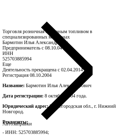
Торговля розничная моторным топливом в
специализированных магазинах
Бармотин Илья Александрович
Предприниматель c 08.10.04
ИНН
525703885994
Еще
Деятельность прекращена c 02.04.2014
Регистрация 08.10.2004
Название:
Бармотин Илья Александрович
Дата регистрации:
8 октября 2004 года.
Юридический адрес:
Нижегородская обл., г. Нижний
Новгород.
Реквизиты:
Автозаправки
- ИНН: 525703885994;