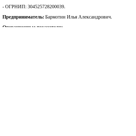
- ОГРНИП: 304525728200039.
Предприниматель:
Бармотин Илья Александрович.
Операционные показатели:
- участие в торгах: 9;
- выигранные торги: 8.
Судебная активность:
- в качестве истца: выиграно 100% процессов;
- в качестве ответчика: выиграно 100% процессов.
Статус:
не действует на 9 августа 2026 года.
Показать полностью
Нижегородская обл., г. Нижний Новгород
Надежность
Плюсы
Минусы
Торги
Участник торгов