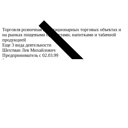
Торговля розничная в нестационарных торговых объектах и
на рынках пищевыми продуктами, напитками и табачной
продукцией
Еще 3 вида деятельности
Шехтман Лев Михайлович
Предприниматель c 02.03.99
Ранее
ИНН
525700533779
Еще
Регистрация 02.03.1999
Название:
Шехтман Лев Михайлович
Дата регистрации:
2 марта 1999 года.
Юридический адрес:
Нижегородская обл., г.о. город Нижний
Новгород, г. Нижний Новгород.
Розничная торговля
Реквизиты: