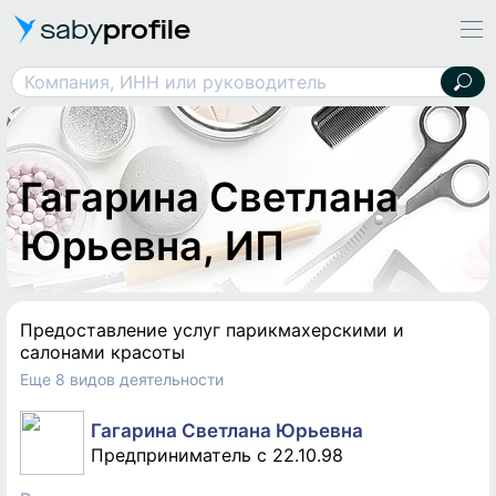
saby
profile
Гагарина Светлана Юрьевна, ИП
Компания, ИНН или руководитель
Гагарина Светлана
Юрьевна, ИП
Предоставление услуг парикмахерскими и
салонами красоты
Еще 8 видов деятельности
Гагарина Светлана Юрьевна
Предприниматель c 22.10.98