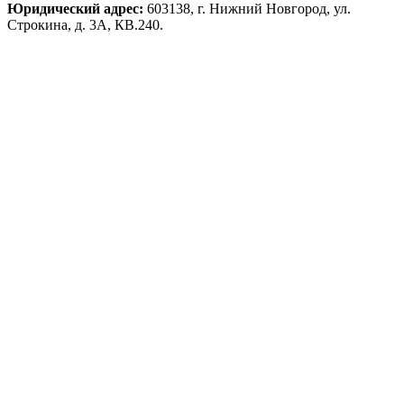
Юридический адрес:
603138, г. Нижний Новгород, ул.
Строкина, д. 3А, КВ.240.
Реквизиты:
- ИНН: 5256099196;
- КПП: 525601001;
- ОГРН: 1105256006481.
Директор:
Черников Юрий Владимирович.
Статус:
не действует на 9 августа 2026 года.
Показать полностью
Нижегородская обл., г. Нижний Новгород, ул. Строкина, д.
3А, кв. 240
,
603138
Контакты
1
8
3
*
*
6
9
Владельцы
Связанные лица
Финансовый анализ
Налоги и сборы
Стоимость бизнеса
Долги