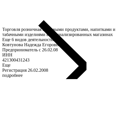
Торговля розничная пищевыми продуктами, напитками и
табачными изделиями в специализированных магазинах
Еще 6 видов деятельности
Ковтунова Надежда Егоровна
Предприниматель c 26.02.08
ИНН
421300431243
Еще
Регистрация 26.02.2008
подробнее
Название:
Ковтунова Надежда Егоровна
Дата регистрации:
26 февраля 2008 года.
Юридический адрес:
обл. Кемеровская область - Кузбасс,
Мариинский р-н, с. Приметкино.
Продукты
Реквизиты: