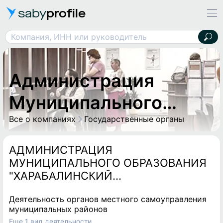
saby
profile
Компания, ИНН или руководитель
Администрация Муниципального Образования "Харабалинский Район", МКУ
Администрация
Муниципального
Образования
Все о компаниях
Государственные органы
"Харабалинский
АДМИНИСТРАЦИЯ
МУНИЦИПАЛЬНОГО ОБРАЗОВАНИЯ
Район", МКУ
"ХАРАБАЛИНСКИЙ
МУНИЦИПАЛЬНЫЙ РАЙОН
Деятельность органов местного самоуправления
АСТРАХАНСКОЙ ОБЛАСТИ"
муниципальных районов
Еще 1 вид деятельности