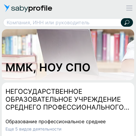
saby
profile
ММК, НОУ СПО
Компания, ИНН или руководитель
ММК, НОУ СПО
НЕГОСУДАРСТВЕННОЕ
ОБРАЗОВАТЕЛЬНОЕ УЧРЕЖДЕНИЕ
СРЕДНЕГО ПРОФЕССИОНАЛЬНОГО
ОБРАЗОВАНИЯ
Образование профессиональное среднее
"МИНЕРАЛОВОДСКИЙ
Еще 5 видов деятельности
МНОГОПРОФИЛЬНЫЙ КОЛЛЕДЖ"