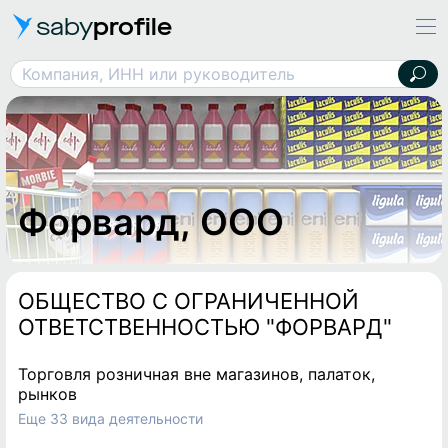
saby
profile
Форвард, ООО
Компания, ИНН или руководитель
Форвард, ООО
ОБЩЕСТВО С ОГРАНИЧЕННОЙ
ОТВЕТСТВЕННОСТЬЮ "ФОРВАРД"
Торговля розничная вне магазинов, палаток,
рынков
Еще 33 вида деятельности