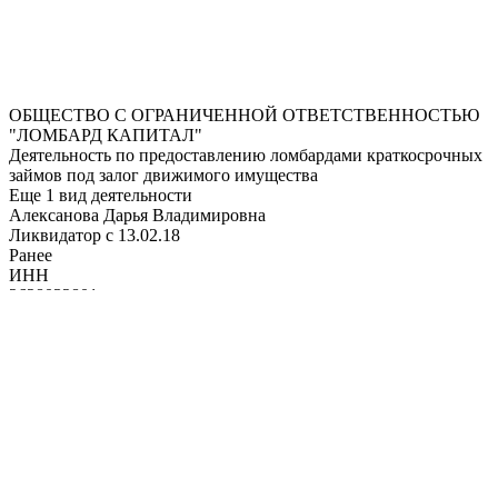
ОБЩЕСТВО С ОГРАНИЧЕННОЙ ОТВЕТСТВЕННОСТЬЮ
"ЛОМБАРД КАПИТАЛ"
Деятельность по предоставлению ломбардами краткосрочных
займов под залог движимого имущества
Еще 1 вид деятельности
Алексанова Дарья Владимировна
Ликвидатор c 13.02.18
Ранее
ИНН
2628032801
КПП
262801001
Еще
Деятельность прекращена
Действовал с 16.11.1998 по 23.08.2018
подробнее
Ставропольский край, г. Кисловодск, ул. Промышленная,
Д.14, К.Д
,
357700
Контакты
2
8
7
*
*
9
3