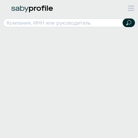
saby
profile
Компания, ИНН или руководитель