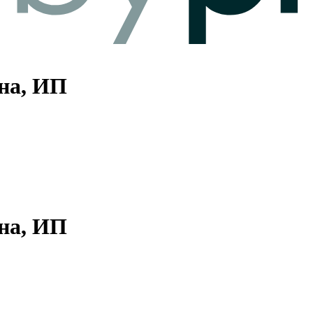
на, ИП
на, ИП