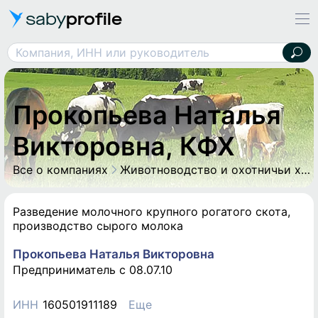
saby
profile
Компания, ИНН или руководитель
Прокопьева Наталья Викторовна, КФХ
Прокопьева Наталья
Викторовна, КФХ
Все о компаниях
Животноводство и охотничьи хозяйства
Разведение молочного крупного рогатого скота,
производство сырого молока
Прокопьева Наталья Викторовна
Предприниматель c 08.07.10
ИНН
160501911189
Еще