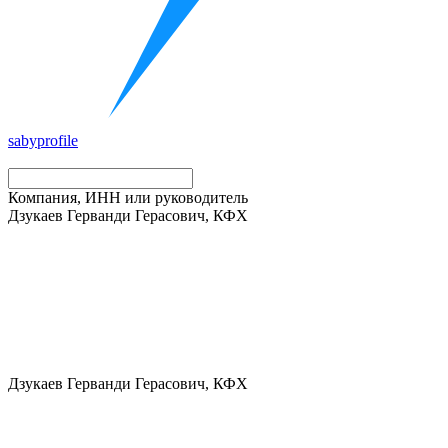
saby
profile
Компания, ИНН или руководитель
Дзукаев Герванди Герасович, КФХ
Дзукаев Герванди Герасович, КФХ