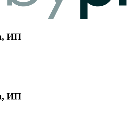
а, ИП
а, ИП