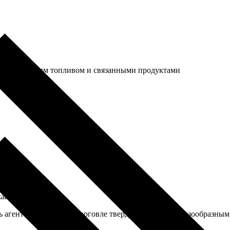
и газообразным топливом и связанными продуктами
айск.
ть агентов по оптовой торговле твердым, жидким и газообразны