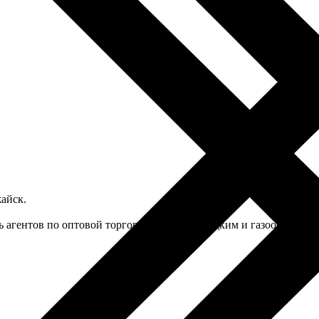
айск.
ть агентов по оптовой торговле твердым, жидким и газообразны