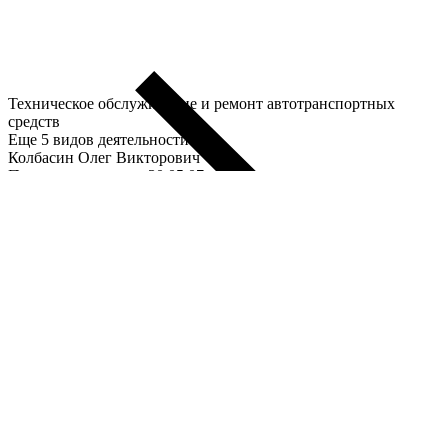
Техническое обслуживание и ремонт автотранспортных
средств
Еще 5 видов деятельности
Колбасин Олег Викторович
Предприниматель c 30.05.07
ИНН
143305945642
Еще
Деятельность прекращена c 09.04.2021
Регистрация 30.05.2007
Название:
Колбасин Олег Викторович
Дата регистрации:
30 мая 2007 года.
Юридический адрес:
Ростовская обл., Цимлянский р-н, г.
Цимлянск.
Автосервисы, шиномонтаж
Реквизиты: