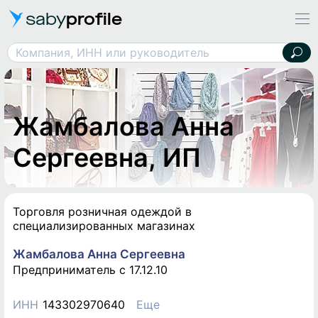
saby
profile
Жамбалова Анна Сергеевна, ИП
Компания, ИНН или руководитель
Жамбалова Анна
Сергеевна, ИП
Торговля розничная одеждой в
специализированных магазинах
Жамбалова Анна Сергеевна
Предприниматель c 17.12.10
ИНН
143302970640
Еще