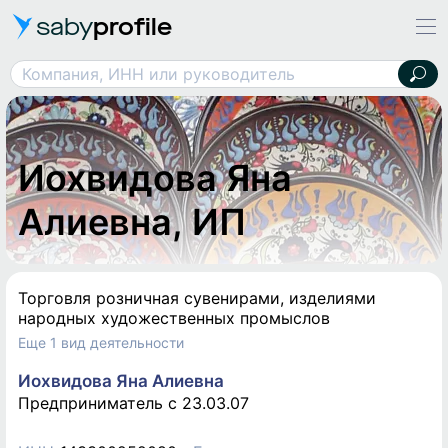
saby
profile
Иохвидова Яна Алиевна, ИП
Компания, ИНН или руководитель
Иохвидова Яна
Алиевна, ИП
Торговля розничная сувенирами, изделиями
народных художественных промыслов
Еще 1 вид деятельности
Иохвидова Яна Алиевна
Предприниматель c 23.03.07