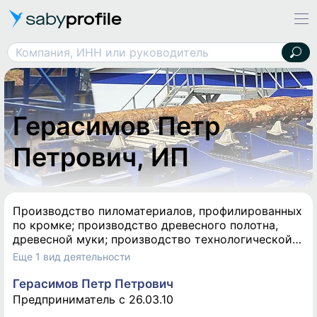
saby
profile
Герасимов Петр Петрович, ИП
Компания, ИНН или руководитель
Герасимов Петр
Петрович, ИП
Производство пиломатериалов, профилированных
по кромке; производство древесного полотна,
древесной муки; производство технологической
щепы или стружки
Еще 1 вид деятельности
Герасимов Петр Петрович
Предприниматель c 26.03.10