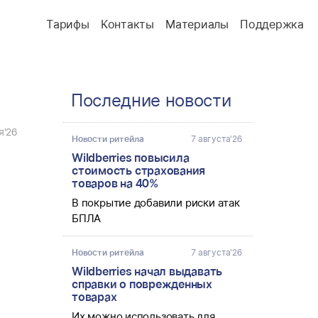
Тарифы
Контакты
Материалы
Поддержка
Последние новости
я'26
Новости ритейла
7 августа'26
Wildberries повысила
стоимость страхования
товаров на 40%
В покрытие добавили риски атак 
БПЛА  
Новости ритейла
7 августа'26
Wildberries начал выдавать
справки о поврежденных
товарах
Их можно использовать для 