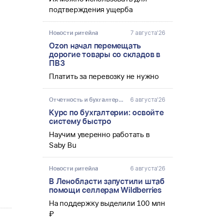
подтверждения ущерба 
Новости ритейла
7 августа'26
Ozon начал перемещать
дорогие товары со складов в
ПВЗ
Платить за перевозку не нужно 
Отчетность и бухгалтерия
6 августа'26
Курс по бухгалтерии: освойте
систему быстро
Научим уверенно работать в 
Saby Bu
Новости ритейла
6 августа'26
В Ленобласти запустили штаб
помощи селлерам Wildberries
На поддержку выделили 100 млн 
₽