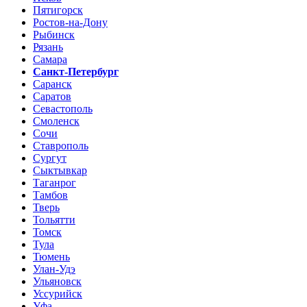
Пятигорск
Ростов-на-Дону
Рыбинск
Рязань
Самара
Санкт-Петербург
Саранск
Саратов
Севастополь
Смоленск
Сочи
Ставрополь
Сургут
Сыктывкар
Таганрог
Тамбов
Тверь
Тольятти
Томск
Тула
Тюмень
Улан-Удэ
Ульяновск
Уссурийск
Уфа