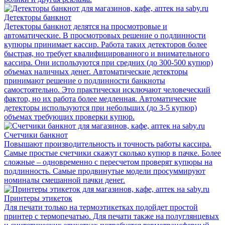
Детекторы банкнот
Детекторы банкнот делятся на просмотровые и
автоматические. В просмотровых решение о подлинности
купюры принимает кассир. Работа таких детекторов более
быстрая, но требует квалифицированного и внимательного
кассира. Они используются при средних (до 300-500 купюр)
объемах наличных денег. Автоматические детекторы
принимают решение о подлинности банкноты
самостоятельно. Это практически исключают человеческий
фактор, но их работа более медленная. Автоматические
детекторы используются при небольших (до 3-5 купюр)
объемах требующих проверки купюр.
Счетчики банкнот
Повышают производительность и точность работы кассира.
Самые простые счетчики скажут сколько купюр в пачке. Более
сложные – одновременно с пересчетом проверят купюры на
подлинность. Самые продвинутые модели просуммируют
номиналы смешанной пачки денег.
Принтеры этикеток
Для печати только на термоэтикетках подойдет простой
принтер с термопечатью. Для печати также на полуглянцевых