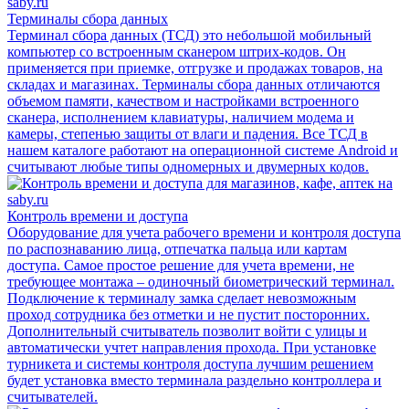
Терминалы сбора данных
Терминал сбора данных (ТСД) это небольшой мобильный
компьютер со встроенным сканером штрих-кодов. Он
применяется при приемке, отгрузке и продажах товаров, на
складах и магазинах. Терминалы сбора данных отличаются
объемом памяти, качеством и настройками встроенного
сканера, исполнением клавиатуры, наличием модема и
камеры, степенью защиты от влаги и падения. Все ТСД в
нашем каталоге работают на операционной системе Android и
считывают любые типы одномерных и двумерных кодов.
Контроль времени и доступа
Оборудование для учета рабочего времени и контроля доступа
по распознаванию лица, отпечатка пальца или картам
доступа. Самое простое решение для учета времени, не
требующее монтажа – одиночный биометрический терминал.
Подключение к терминалу замка сделает невозможным
проход сотрудника без отметки и не пустит посторонних.
Дополнительный считыватель позволит войти с улицы и
автоматически учтет направления прохода. При установке
турникета и системы контроля доступа лучшим решением
будет установка вместо терминала раздельно контроллера и
считывателей.