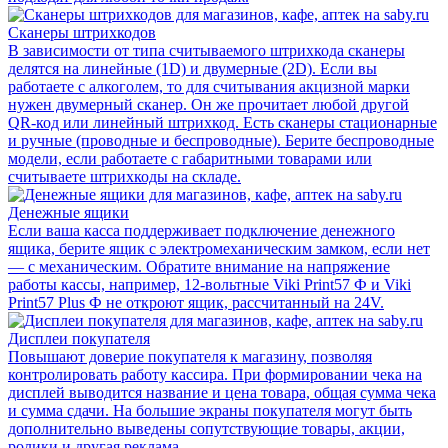
Сканеры штрихкодов
В зависимости от типа считываемого штрихкода сканеры
делятся на линейные (1D) и двумерные (2D). Если вы
работаете с алкоголем, то для считывания акцизной марки
нужен двумерный сканер. Он же прочитает любой другой
QR-код или линейный штрихкод. Есть сканеры стационарные
и ручные (проводные и беспроводные). Берите беспроводные
модели, если работаете с габаритными товарами или
считываете штрихкоды на складе.
Денежные ящики
Если ваша касса поддерживает подключение денежного
ящика, берите ящик с электромеханическим замком, если нет
— с механическим. Обратите внимание на напряжение
работы кассы, например, 12-вольтные Viki Print57 Ф и Viki
Print57 Plus Ф не откроют ящик, рассчитанный на 24V.
Дисплеи покупателя
Повышают доверие покупателя к магазину, позволяя
контролировать работу кассира. При формировании чека на
дисплей выводится название и цена товара, общая сумма чека
и сумма сдачи. На большие экраны покупателя могут быть
дополнительно выведены сопутствующие товары, акции,
ролики и другая реклама.