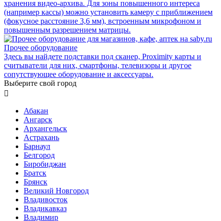
хранения видео-архива. Для зоны повышенного интереса
(например кассы) можно установить камеру с приближением
(фокусное расстояние 3,6 мм), встроенным микрофоном и
повышенным разрешением матрицы.
Прочее оборудование
Здесь вы найдете подставки под сканер, Proximity карты и
считыватели для них, смартфоны, телевизоры и другое
сопутствующее оборудование и аксессуары.
Выберите свой город

Абакан
Ангарск
Архангельск
Астрахань
Барнаул
Белгород
Биробиджан
Братск
Брянск
Великий Новгород
Владивосток
Владикавказ
Владимир