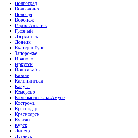
Волгоград
Волгодонск
Вологда
Воронеж
Горно-Алтайск
Грозный
Дзержинск
Донецк
Екатеринбург
Запорожье
Иваново
Иркутск
Йошкар-Ола
Казань
Калининград
Калуга
Кемерово
Комсомольск-на-Амуре
Кострома
Краснодар
Красноярск
Курган
Курск
Липецк
Луганск