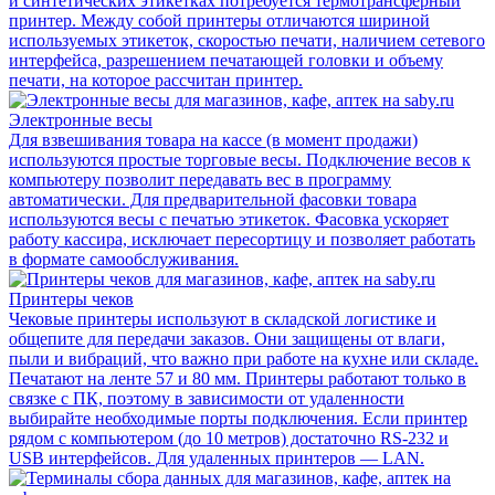
и синтетических этикетках потребуется термотрансферный
принтер. Между собой принтеры отличаются шириной
используемых этикеток, скоростью печати, наличием сетевого
интерфейса, разрешением печатающей головки и объему
печати, на которое рассчитан принтер.
Электронные весы
Для взвешивания товара на кассе (в момент продажи)
используются простые торговые весы. Подключение весов к
компьютеру позволит передавать вес в программу
автоматически. Для предварительной фасовки товара
используются весы с печатью этикеток. Фасовка ускоряет
работу кассира, исключает пересортицу и позволяет работать
в формате самообслуживания.
Принтеры чеков
Чековые принтеры используют в складской логистике и
общепите для передачи заказов. Они защищены от влаги,
пыли и вибраций, что важно при работе на кухне или складе.
Печатают на ленте 57 и 80 мм. Принтеры работают только в
связке с ПК, поэтому в зависимости от удаленности
выбирайте необходимые порты подключения. Если принтер
рядом с компьютером (до 10 метров) достаточно RS-232 и
USB интерфейсов. Для удаленных принтеров — LAN.