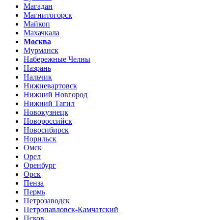
Магадан
Магнитогорск
Майкоп
Махачкала
Москва
Мурманск
Набережные Челны
Назрань
Нальчик
Нижневартовск
Нижний Новгород
Нижний Тагил
Новокузнецк
Новороссийск
Новосибирск
Норильск
Омск
Орел
Оренбург
Орск
Пенза
Пермь
Петрозаводск
Петропавловск-Камчатский
Псков