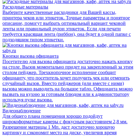
Расходные материалы
Выберите качественные расходники для Вашей кассы,
принтера чеков или этикеток. Точные параметры и понятное
описание, помогут выбрать оптимальный вариант чековой
ленты или правильный рулон этикеток. Если для печати
требуется красящая лента (риббон), она будет в одной папке с
подходящим типом этикетки.
Кнопки вызова официанта
Посетителю для вызова официанта достаточно нажать кнопку
на столе. Вызов моментально придет на закрепленный за этим
столом пейджер. Трехкнопочное исполнение сообщит
официанту, что посетитель хочет получить чек или отменить
случайный вызов. Вместо пейджеров (или вместе с ними)
вызова можно выводить на большое табло. Официанта можно
вызвать на кухню за готовым блюдом или к администратору
используя пульт вызова.
Видеонаблюдение
Для общего плана помещения хорошо подойдут
широкоформатные камеры с фокусным расстоянием 2,8 мм.
Разрешение матрицы 1 Мп. даст достаточно хорошую
картинку и сэкономит место на диске, увеличив время