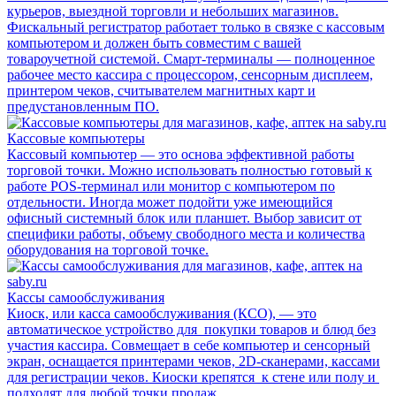
курьеров, выездной торговли и небольших магазинов.
Фискальный регистратор работает только в связке с кассовым
компьютером и должен быть совместим с вашей
товароучетной системой. Смарт-терминалы — полноценное
рабочее место кассира с процессором, сенсорным дисплеем,
принтером чеков, считывателем магнитных карт и
предустановленным ПО.
Кассовые компьютеры
Кассовый компьютер — это основа эффективной работы
торговой точки. Можно использовать полностью готовый к
работе POS-терминал или монитор с компьютером по
отдельности. Иногда может подойти уже имеющийся
офисный системный блок или планшет. Выбор зависит от
специфики работы, объему свободного места и количества
оборудования на торговой точке.
Кассы самообслуживания
Киоск, или касса самообслуживания (КСО), — это
автоматическое устройство для покупки товаров и блюд без
участия кассира. Совмещает в себе компьютер и сенсорный
экран, оснащается принтерами чеков, 2D-сканерами, кассами
для регистрации чеков. Киоски крепятся к стене или полу и
подходят для любой точки продаж.